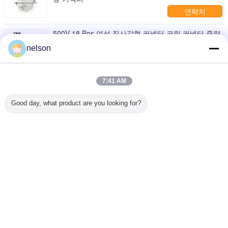
연락처
500V 18 Pos 여성 직사각형 커넥터 크림 커넥터 중량
커넥터
nelson
연락처
HE-048 자동차 전기 커넥터 48 핀 남성 여성 삽입
7:41 AM
Ip65 로보트 용 사용
연락처
Good day, what product are you looking for?
1 / 6
언어를 바꾸십시오
Korean
홈
|
우리 에 관한 것
|
저희와 연락
|
사이트맵
|
개인정보 보호 정책