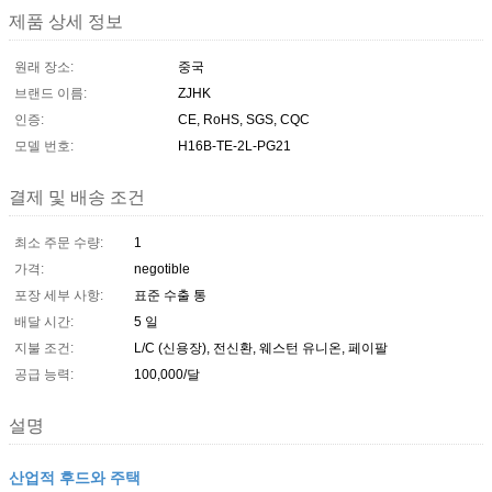
제품 상세 정보
원래 장소:
중국
브랜드 이름:
ZJHK
인증:
CE, RoHS, SGS, CQC
모델 번호:
H16B-TE-2L-PG21
결제 및 배송 조건
최소 주문 수량:
1
가격:
negotible
포장 세부 사항:
표준 수출 통
배달 시간:
5 일
지불 조건:
L/C (신용장), 전신환, 웨스턴 유니온, 페이팔
공급 능력:
100,000/달
설명
산업적 후드와 주택