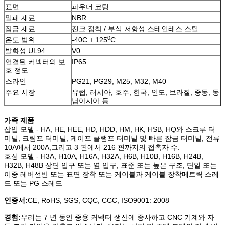
표면
파우더 코팅
밀폐 재료
NBR
잠금 재료
진크 접착 / 부식 저항성 스테인레스 스틸
0
온도 범위
-40C + 125
C
발화성 UL94
V0
연결된 커넥터의 보
IP65
호 정도
스라인
PG21, PG29, M25, M32, M40
주요 시장
유럽, 러시아, 호주, 한국, 인도, 브라질, 중동, 동
남아시아 등
가족 제품
삽입 모델 - HA, HE, HEE, HD, HDD, HM, HK, HSB, HQ와 스크루 터
미널, 크림프 터미널, 케이프 클램프 터미널 및 빠른 잠금 터미널, 전류
10A에서 200A,그리고 3 핀에서 216 핀까지의 접촉자 수.
호싱 모델 - H3A, H10A, H16A, H32A, H6B, H10B, H16B, H24B,
H32B, H48B 상단 입구 또는 옆 입구, 표준 또는 높은 구조, 단일 또는
이중 레버선반 또는 표면 장착 또는 케이블과 케이블 장착메트릭 스레
드 또는 PG 스레드
인증서:
CE, RoHS, SGS, CQC, CCC, ISO9001: 2008
경험:
우리는 7 년 동안 중용 커넥터 생산에 종사하고 CNC 기계와 자