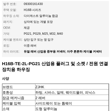
발주 번호:
09300161430
주택 모델:
H16B 시리즈
하우징 소재:
다이캐스트 알루미늄 합금
패키지:
상자에 있는 개별 포장
OEM:
제공
가닥:
PG21, PG29, M25, M32, M40
케이블 엔트리:
상단 입구 또는 옆 입구
로킹:
이중 레버
듀얼 레버 산업용 중부용 커넥터
아주 튼튼하 케이블 커넥터
하이 라이트:
,
H16B-TE-2L-PG21 산업용 플러그 및 소켓 / 전원 연결
장치용 하우징
사양
브랜드
ZJHK
호환성
하팅, 시바스, 일메, 웨이드뮬러, 피닉스
잠금 메커니즘
2 레버
케이블 입력
사이드웨이 또는 톱웨이
소재
도형 알루미늄