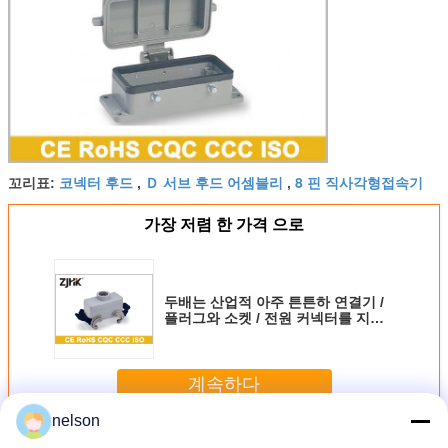
코넥터 후드
Ｄ 서브 후드 어셈블리
8 핀 직사각형접속기
꼬리표:
,
,
가장 저렴 한 가격 으로
두배는 산업적 아주 튼튼하 연결기 /
플러그와 소켓 / 전원 커넥터를 지레
로 움직입니다
계속하다
nelson
산업적 후드와 주택
더 많은 것