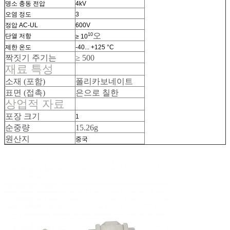
명소 충동 전압
4kV
오염 정도
3
정압 AC-UL
600V
오
10
단열 저항
≥ 10
제한 온도
-40... +125 °C
짝짓기 주기는
≥ 500
재료 특성
소재 (포함)
폴리카보네이트
표면 (접촉)
은으로 칠한
상업적 자료
포장 크기
1
순중량
15.26g
원산지
중국