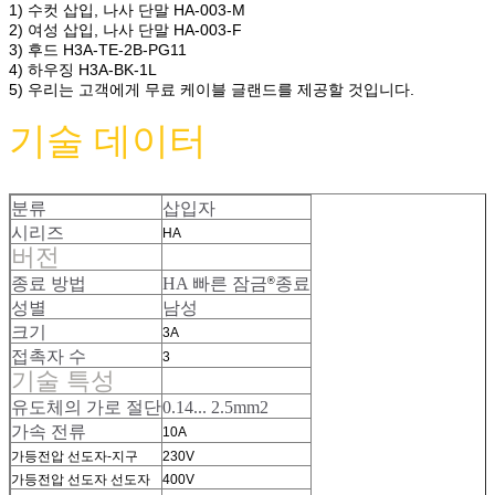
1) 수컷 삽입, 나사 단말 HA-003-M
2) 여성 삽입, 나사 단말 HA-003-F
3) 후드 H3A-TE-2B-PG11
4) 하우징 H3A-BK-1L
5) 우리는 고객에게 무료 케이블 글랜드를 제공할 것입니다.
기술 데이터
분류
삽입자
시리즈
HA
버전
종료 방법
HA 빠른 잠금
종료
®
성별
남성
크기
3A
접촉자 수
3
기술 특성
유도체의 가로 절단
0.14... 2.5mm2
가속 전류
10A
가등전압 선도자-지구
230V
가등전압 선도자 선도자
400V