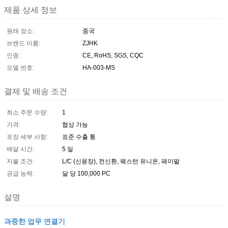
제품 상세 정보
원래 장소:
중국
브랜드 이름:
ZJHK
인증:
CE, RoHS, SGS, CQC
모델 번호:
HA-003-MS
결제 및 배송 조건
최소 주문 수량:
1
가격:
협상 가능
포장 세부 사항:
표준 수출 통
배달 시간:
5 일
지불 조건:
L/C (신용장), 전신환, 웨스턴 유니온, 페이팔
공급 능력:
달 당 100,000 PC
설명
과중한 업무 연결기