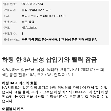
발주 번호:
09 20 003 2633
모델 타입 ::
슬림 커넥터 HA 시리즈
소재:
폴리카보네이트 Sabic 3412 ECR
전선 연결:
빠른 잠금
주택:
H3A 시리즈
연락처 수:
3
빠른 잠금 종료 중량 커넥터
3 핀 남성 중용 전력 연결 장치
하이 라이트:
,
하팅 한 3A 남성 삽입기와 퀄릭 잠금
삽입, 빠른 잠금
끝, 남성, 폴리카보네트, RAL 7032 (가루 회
®
색), 등급 전류: 10A, 크기: 3A, 연락처: 3, 1
하팅 3A 시리즈와 호환
HA 시리즈는 같은 장착 크기로 하팅 커넥터를 완벽하게 대체 할 수 있
습니다. 예를 들어, 우리의 고객은 하팅 회사의 HA-003-F과 함께 하팅
인스렛 HA-003-M을 사용할 수 있습니다.두 부분 모두 잘 작동할 수 있
습니다..
어셈블리 키트